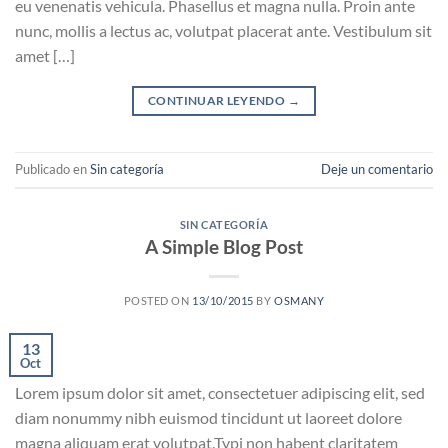
eu venenatis vehicula. Phasellus et magna nulla. Proin ante
nunc, mollis a lectus ac, volutpat placerat ante. Vestibulum sit
amet […]
CONTINUAR LEYENDO
→
Publicado en
Sin categoría
Deje un comentario
SIN CATEGORÍA
A Simple Blog Post
POSTED ON
13/10/2015
BY
OSMANY
13
Oct
Lorem ipsum dolor sit amet, consectetuer adipiscing elit, sed
diam nonummy nibh euismod tincidunt ut laoreet dolore
magna aliquam erat volutpat.Typi non habent claritatem