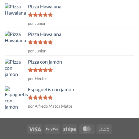
Pizza Hawaiana
Valorado
por Junior
con
5
de 5
Pizza Hawaiana
Valorado
por Junior
con
5
de 5
Pizza con jamón
Valorado
por Hector
con
5
de 5
Espaguetis con jamón
Valorado
por Alfredo Matos Matos
con
5
de 5