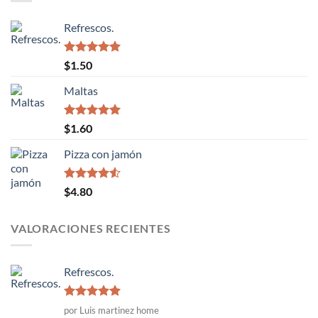
Refrescos.
Valorado
$
1.50
con
5.00
de 5
Maltas
Valorado
$
1.60
con
5.00
de 5
Pizza con jamón
Valorado
$
4.80
con
4.50
de 5
VALORACIONES RECIENTES
Refrescos.
Valorado
por Luis martinez home