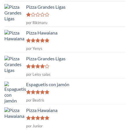
con
5
de 5
Pizza Grandes Ligas
Valorado
por Rikimaru
con
1
Pizza Hawaiana
de
5
Valorado
por Yenys
con
5
de 5
Pizza Grandes Ligas
Valorado
por Leisy salas
con
4
de
5
Espaguetis con jamón
Valorado
por Beatris
con
5
de 5
Pizza Hawaiana
Valorado
por Junior
con
5
de 5