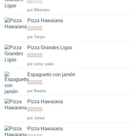
Valorado
por Rikimaru
con
1
Pizza Hawaiana
de
5
Valorado
por Yenys
con
5
de 5
Pizza Grandes Ligas
Valorado
por Leisy salas
con
4
de
5
Espaguetis con jamón
Valorado
por Beatris
con
5
de 5
Pizza Hawaiana
Valorado
por Junior
con
5
de 5
Pizza Hawaiana