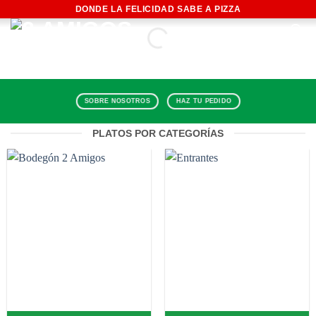
Saltar
DONDE LA FELICIDAD SABE A PIZZA
al
0
Compra para tus familiares
contenido
y amigos en Bejucal
SOBRE NOSOTROS
HAZ TU PEDIDO
APROVECHA EL 5%
DE DESCUENTO
PLATOS POR CATEGORÍAS
VER LA CARTA