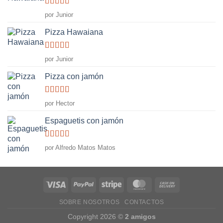
Valorado
por Junior
con
5
de 5
Pizza Hawaiana
Valorado
por Junior
con
5
de 5
Pizza con jamón
Valorado
por Hector
con
5
de 5
Espaguetis con jamón
Valorado
por Alfredo Matos Matos
con
5
de 5
SOBRE NOSOTROS
CONTACTOS
Copyright 2026 ©
2 amigos