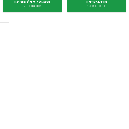
BODEGÓN 2 AMIGOS
ENTRANTES
37 PRODUCTOS
12 PRODUCTOS
RESERVAS 24 HORAS ANTES
Los pedidos en nuestro restaurante con 24 horas de
antelación para así mantener nuestros índices de calidad y
puntualidad, dada la creciente demanda
uhromogopola
.
ENTREGAS PERSONALES
Las entregas se realizan en la dirección que usted pone en
el pedido. Si por alguna razón no hay nadie para recibirlo,