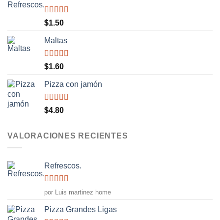
Valorado
$
1.50
con
5.00
de
5
Maltas
Valorado
$
1.60
con
5.00
de
5
Pizza con jamón
Valorado
$
4.80
con
4.50
de 5
VALORACIONES RECIENTES
Refrescos.
Valorado
por Luis martinez home
con
5
de 5
Pizza Grandes Ligas