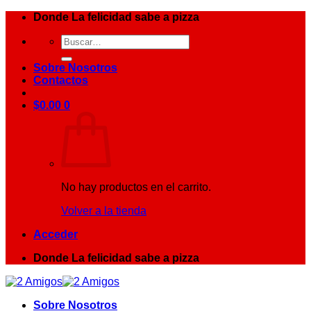
Saltar
Donde La felicidad sabe a pizza
al
Buscar
contenido
por:
Sobre Nosotros
Contactos
$
0.00
0
No hay productos en el carrito.
Volver a la tienda
Acceder
Donde La felicidad sabe a pizza
Sobre Nosotros