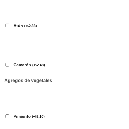
Atún
(
+
2.33
)
$
Camarón
(
+
2.48
)
$
Agregos de vegetales
Pimiento
(
+
2.10
)
$