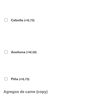
Cebolla
(
+
1.73
)
$
Aceituna
(
+
2.10
)
$
Piña
(
+
1.73
)
$
Agregos de carne (copy)