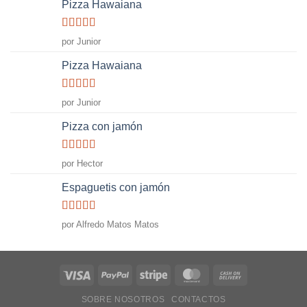
Pizza Hawaiana
Valorado
por Junior
con
5
de 5
Pizza Hawaiana
Valorado
por Junior
con
5
de 5
Pizza con jamón
Valorado
por Hector
con
5
de 5
Espaguetis con jamón
Valorado
por Alfredo Matos Matos
con
5
de 5
SOBRE NOSOTROS
CONTACTOS