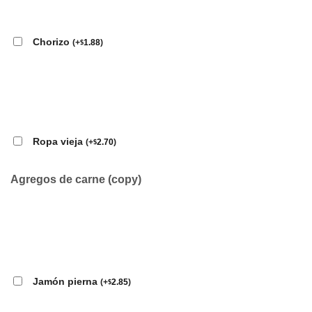
Chorizo
(
+
1.88
)
$
Ropa vieja
(
+
2.70
)
$
Agregos de carne (copy)
Jamón pierna
(
+
2.85
)
$