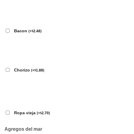
Bacon
(
+
2.48
)
$
Chorizo
(
+
1.88
)
$
Ropa vieja
(
+
2.70
)
$
Agregos del mar