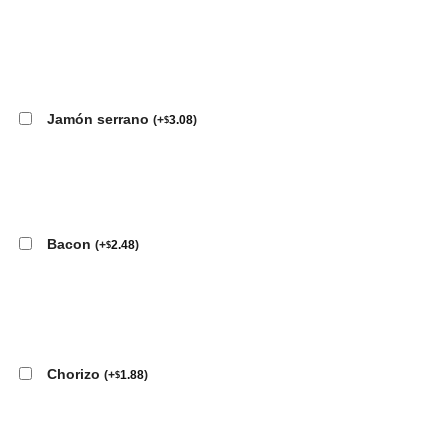
Jamón serrano
(
+
3.08
)
$
Bacon
(
+
2.48
)
$
Chorizo
(
+
1.88
)
$