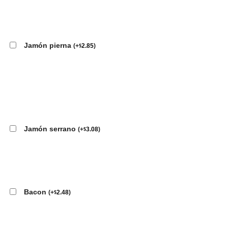
Jamón pierna
(
+
2.85
)
$
Jamón serrano
(
+
3.08
)
$
Bacon
(
+
2.48
)
$