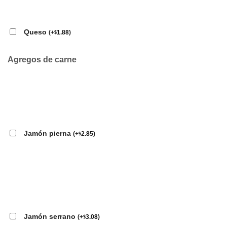
Queso
(
+
1.88
)
$
Agregos de carne
Jamón pierna
(
+
2.85
)
$
Jamón serrano
(
+
3.08
)
$