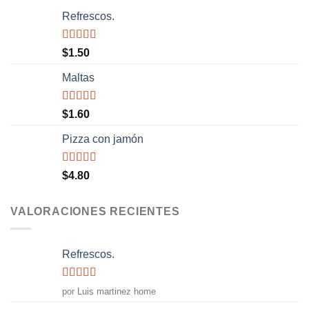
Refrescos.
Valorado
$
1.50
con
5.00
de
5
Maltas
Valorado
$
1.60
con
5.00
de
5
Pizza con jamón
Valorado
$
4.80
con
4.50
de 5
VALORACIONES RECIENTES
Refrescos.
Valorado
por Luis martinez home
con
5
de 5