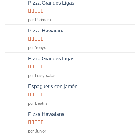
Pizza Grandes Ligas
Valorado
por Rikimaru
con
1
Pizza Hawaiana
de
5
Valorado
por Yenys
con
5
de 5
Pizza Grandes Ligas
Valorado
por Leisy salas
con
4
de
5
Espaguetis con jamón
Valorado
por Beatris
con
5
de 5
Pizza Hawaiana
Valorado
por Junior
con
5
de 5