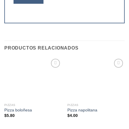
PRODUCTOS RELACIONADOS
Añadir
Añadir
a la
a la
lista de
lista de
deseos
deseos
PIZZAS
PIZZAS
Pizza boloñesa
Pizza napolitana
$
5.80
$
4.00