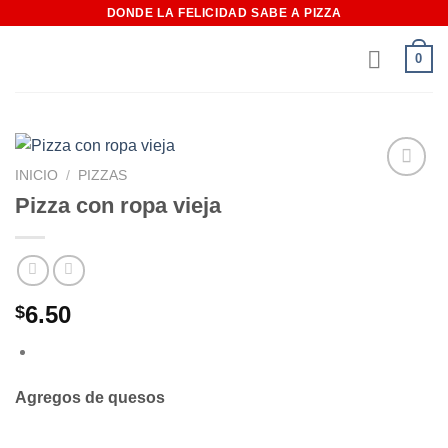
Saltar
DONDE LA FELICIDAD SABE A PIZZA
al
0
contenido
INICIO
/
PIZZAS
Añadir
Pizza con ropa vieja
a la
lista de
deseos
6.50
$
Agregos de quesos