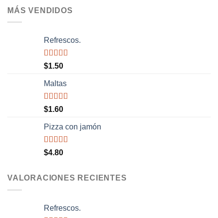
MÁS VENDIDOS
Refrescos.
Valorado
$
1.50
con
5.00
de
5
Maltas
Valorado
$
1.60
con
5.00
de
5
Pizza con jamón
Valorado
$
4.80
con
4.50
de 5
VALORACIONES RECIENTES
Refrescos.