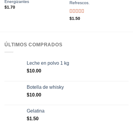
Energizantes
Refrescos.
$
1.70
Valorado
$
1.50
con
5.00
de
5
ÚLTIMOS COMPRADOS
Leche en polvo 1 kg
$
10.00
Botella de whisky
$
10.00
Gelatina
$
1.50