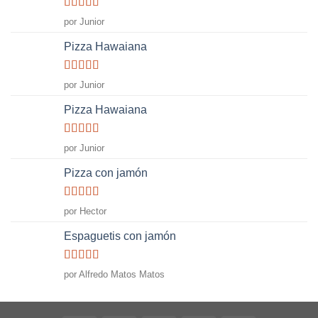
Valorado
por Junior
con
5
de 5
Pizza Hawaiana
Valorado
por Junior
con
5
de 5
Pizza Hawaiana
Valorado
por Junior
con
5
de 5
Pizza con jamón
Valorado
por Hector
con
5
de 5
Espaguetis con jamón
Valorado
por Alfredo Matos Matos
con
5
de 5