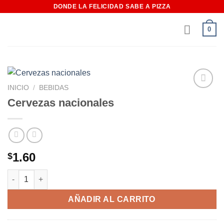
Saltar
DONDE LA FELICIDAD SABE A PIZZA
al
0
contenido
INICIO
/
BEBIDAS
Añadir
Cervezas nacionales
a la
lista de
deseos
1.60
$
Cervezas nacionales cantidad
AÑADIR AL CARRITO