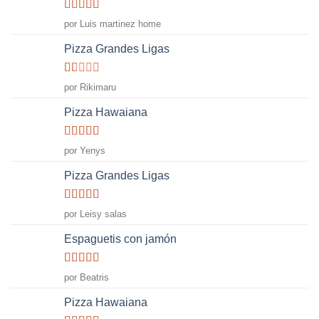
Valorado
por Luis martinez home
con
5
de 5
Pizza Grandes Ligas
Valorado
por Rikimaru
con
1
Pizza Hawaiana
de
5
Valorado
por Yenys
con
5
de 5
Pizza Grandes Ligas
Valorado
por Leisy salas
con
4
de
5
Espaguetis con jamón
Valorado
por Beatris
con
5
de 5
Pizza Hawaiana