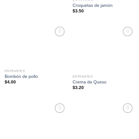
Croquetas de jamón
$
3.50
Añadir
Añadir
a la
a la
lista de
lista de
deseos
deseos
ENTRANTES
Bombón de pollo
ENTRANTES
Crema de Queso
$
4.00
$
3.20
Añadir
Añadir
a la
a la
lista de
lista de
deseos
deseos