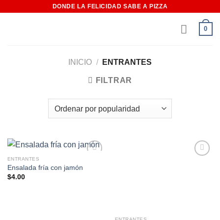
Saltar
DONDE LA FELICIDAD SABE A PIZZA
al
0
contenido
INICIO
/
ENTRANTES
FILTRAR
ENTRANTES
Añadir
Añadir
Ensalada fría con jamón
a la
a la
$
4.00
lista de
lista de
deseos
deseos
ENTRANTES