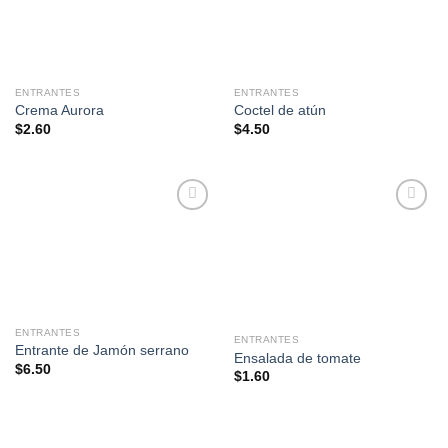
lista de
lista de
deseos
deseos
ENTRANTES
ENTRANTES
Crema Aurora
Coctel de atún
$
2.60
$
4.50
Añadir
Añadir
a la
a la
lista de
lista de
deseos
deseos
ENTRANTES
ENTRANTES
Entrante de Jamón serrano
Ensalada de tomate
$
6.50
$
1.60