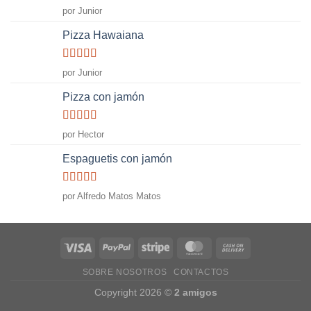
Valorado
por Junior
con
5
de 5
Pizza Hawaiana
Valorado
por Junior
con
5
de 5
Pizza con jamón
Valorado
por Hector
con
5
de 5
Espaguetis con jamón
Valorado
por Alfredo Matos Matos
con
5
de 5
SOBRE NOSOTROS
CONTACTOS
Copyright 2026 ©
2 amigos