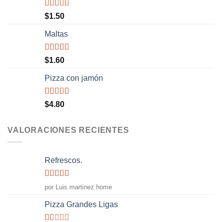
Valorado
$
1.50
con
5.00
de
5
Maltas
Valorado
$
1.60
con
5.00
de
5
Pizza con jamón
Valorado
$
4.80
con
4.50
de 5
VALORACIONES RECIENTES
Refrescos.
Valorado
por Luis martinez home
con
5
de 5
Pizza Grandes Ligas