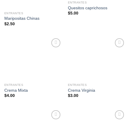
ENTRANTES
Quesitos caprichosos
$
5.00
ENTRANTES
Maripositas Chinas
$
2.50
Añadir
Añadir
a la
a la
lista de
lista de
deseos
deseos
ENTRANTES
ENTRANTES
Crema Mixta
Crema Virginia
$
4.00
$
3.00
Añadir
Añadir
a la
a la