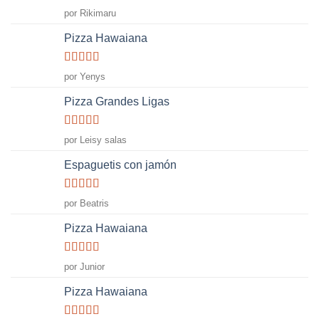
Valorado
por Rikimaru
con
1
Pizza Hawaiana
de
5
Valorado
por Yenys
con
5
de 5
Pizza Grandes Ligas
Valorado
por Leisy salas
con
4
de
5
Espaguetis con jamón
Valorado
por Beatris
con
5
de 5
Pizza Hawaiana
Valorado
por Junior
con
5
de 5
Pizza Hawaiana